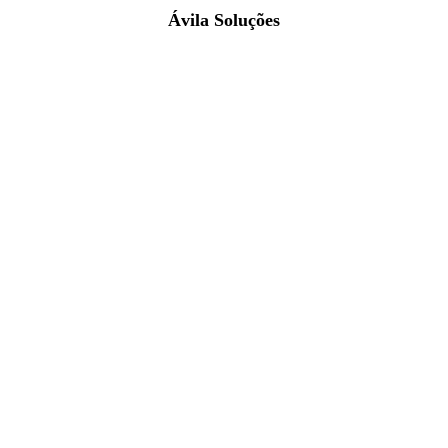
Ávila Soluções
Ávila Soluções
 Sucesso! A Ávila Soluções é a parceira idea
os com uma equipe altamente qualificada 