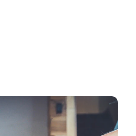
mação. Trabalhamos com 
stations, licenças de 
 sempre com foco em 