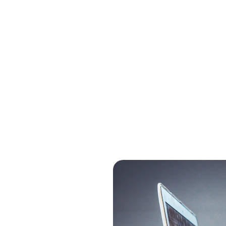
soluções completas em tecnologia da infor
de produtos e serviços, incluindo PCs, work
s, smartphones, impressoras e muito mais —
qualidade, desempenho e custo-benefício.