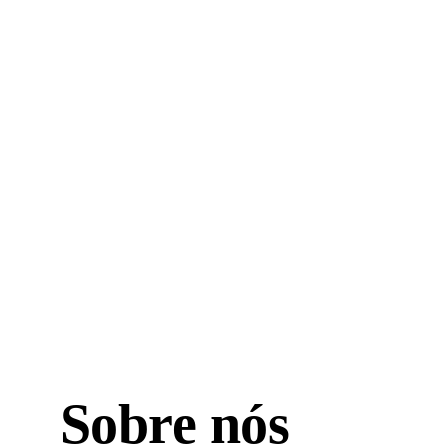
parceiros, oferecendo 
uma grande variedade 
software, servidore
Sobre nós